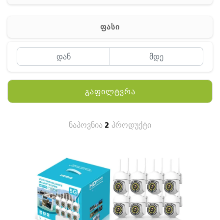
ჰაერის დამატენიანებელი
ელ. მოწყობილობები
ფასი
მაგნიტი
სხვა
გაფილტვრა
ნაპოვნია
2
პროდუქტი