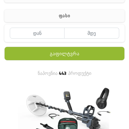
ჰაერის დამატენიანებელი
ელ. მოწყობილობები
ფასი
მაგნიტი
სხვა
გაფილტვრა
ნაპოვნია
443
პროდუქტი