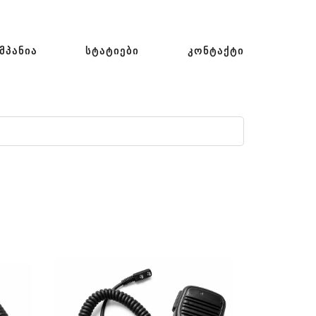
ᲛᲞᲐᲜᲘᲐ
ᲡᲢᲐᲢᲘᲔᲑᲘ
ᲙᲝᲜᲢᲐᲥᲢᲘ