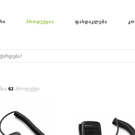
ᲠᲘ
ᲞᲠᲝᲓᲣᲥᲪᲘᲐ
ᲤᲐᲡᲓᲐᲙᲚᲔᲑᲐ
ᲙᲝ
ნია
62
პროდუქტი