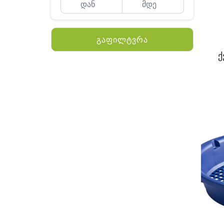
მაგნიტი
სხვა
გაფილტვრა
ქ