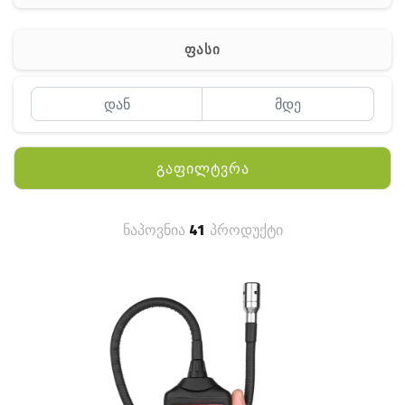
ჰაერის დამატენიანებელი
ელ. მოწყობილობები
ფასი
მაგნიტი
სხვა
გაფილტვრა
ნაპოვნია
41
პროდუქტი