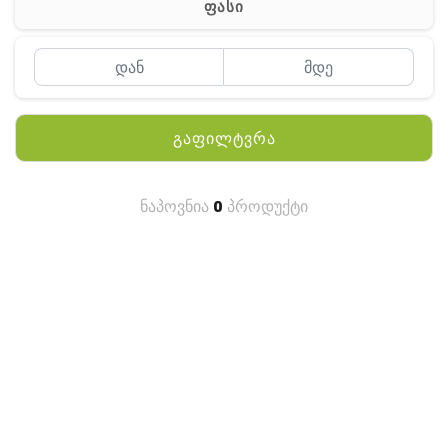
ფასი
MEYII
WLN
QYT
გაფილტვრა
KENWOOD
HYTERA
ნაპოვნია
0
პროდუქტი
ANY TALK
QUEST
FISHER
TEKNETICS
GARMIN