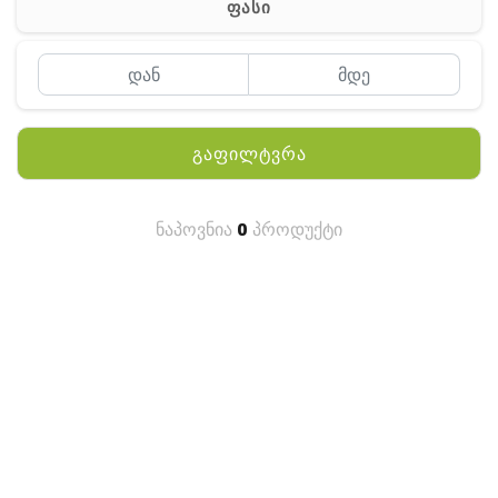
ფასი
MEYII
WLN
QYT
გაფილტვრა
KENWOOD
HYTERA
ნაპოვნია
0
პროდუქტი
ANY TALK
QUEST
FISHER
TEKNETICS
GARMIN