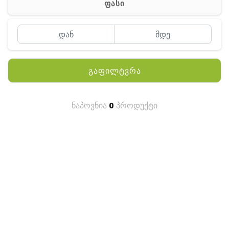
ფასი
MEYII
WLN
QYT
გაფილტვრა
KENWOOD
HYTERA
ნაპოვნია
0
პროდუქტი
ANY TALK
QUEST
FISHER
TEKNETICS
GARMIN