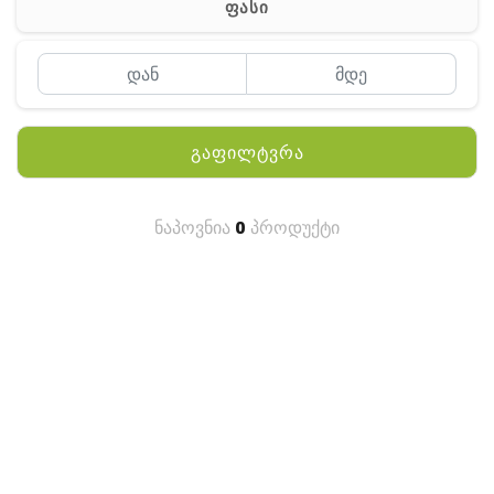
ფასი
MEYII
WLN
QYT
გაფილტვრა
KENWOOD
HYTERA
ნაპოვნია
0
პროდუქტი
ANY TALK
QUEST
FISHER
TEKNETICS
GARMIN