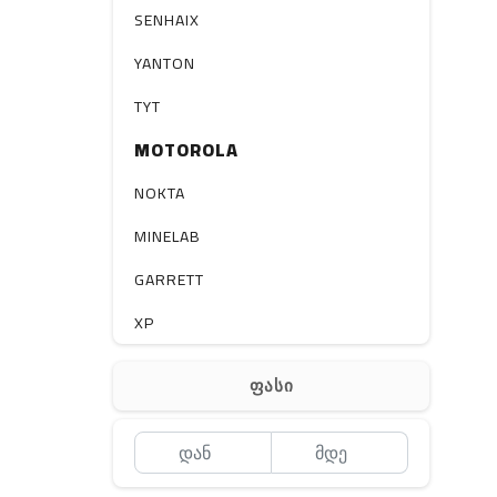
სხვა
SENHAIX
YANTON
TYT
MOTOROLA
NOKTA
MINELAB
GARRETT
XP
BOBLOV
ფასი
MEYII
WLN
QYT