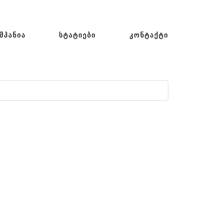
ᲛᲞᲐᲜᲘᲐ
ᲡᲢᲐᲢᲘᲔᲑᲘ
ᲙᲝᲜᲢᲐᲥᲢᲘ