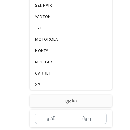
სხვა
SENHAIX
YANTON
TYT
MOTOROLA
NOKTA
MINELAB
GARRETT
XP
BOBLOV
ფასი
MEYII
WLN
QYT