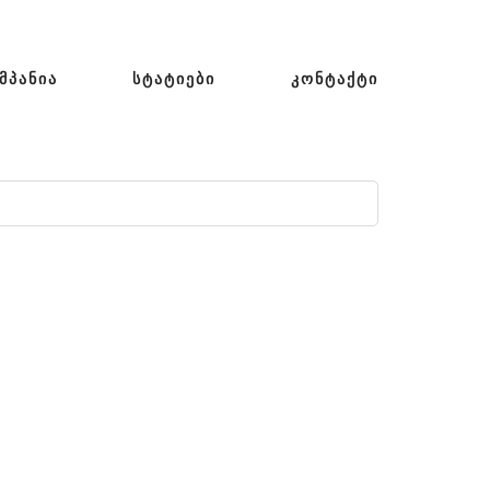
ᲛᲞᲐᲜᲘᲐ
ᲡᲢᲐᲢᲘᲔᲑᲘ
ᲙᲝᲜᲢᲐᲥᲢᲘ