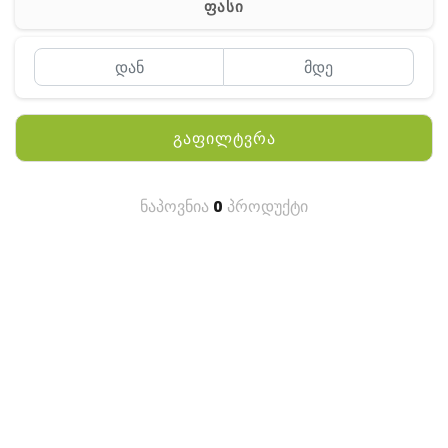
ფასი
MEYII
WLN
QYT
გაფილტვრა
KENWOOD
HYTERA
ნაპოვნია
0
პროდუქტი
ANY TALK
QUEST
FISHER
TEKNETICS
GARMIN