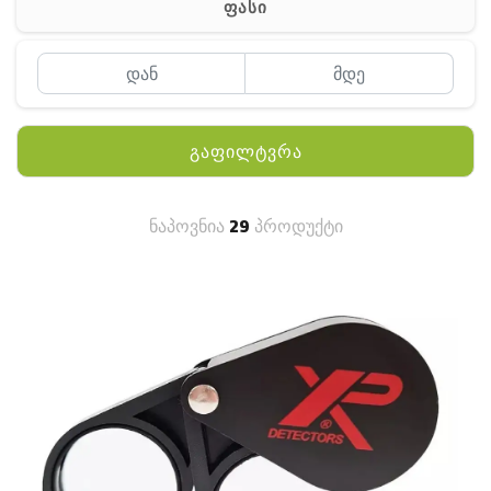
ფასი
MEYII
WLN
QYT
გაფილტვრა
KENWOOD
HYTERA
ნაპოვნია
29
პროდუქტი
ANY TALK
QUEST
FISHER
TEKNETICS
GARMIN