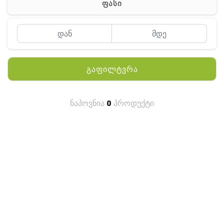
ფასი
MEYII
WLN
QYT
გაფილტვრა
KENWOOD
HYTERA
ნაპოვნია
0
პროდუქტი
ANY TALK
QUEST
FISHER
TEKNETICS
GARMIN