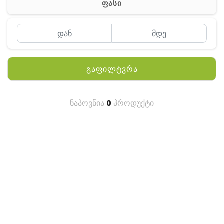
ფასი
MEYII
WLN
QYT
გაფილტვრა
KENWOOD
HYTERA
ნაპოვნია
0
პროდუქტი
ANY TALK
QUEST
FISHER
TEKNETICS
GARMIN