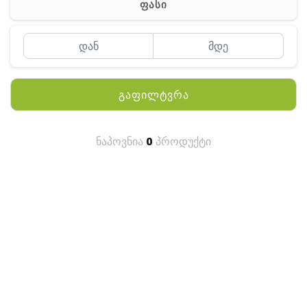
ფასი
MEYII
WLN
QYT
გაფილტვრა
KENWOOD
HYTERA
ნაპოვნია
0
პროდუქტი
ANY TALK
QUEST
FISHER
TEKNETICS
GARMIN