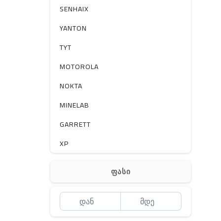
სხვა
SENHAIX
YANTON
TYT
MOTOROLA
NOKTA
MINELAB
GARRETT
XP
BOBLOV
ფასი
MEYII
WLN
QYT