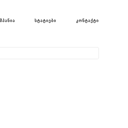
ᲛᲞᲐᲜᲘᲐ
ᲡᲢᲐᲢᲘᲔᲑᲘ
ᲙᲝᲜᲢᲐᲥᲢᲘ