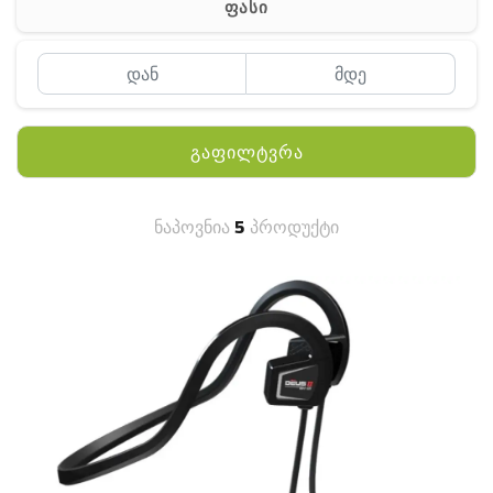
ფასი
MEYII
WLN
QYT
გაფილტვრა
KENWOOD
HYTERA
ნაპოვნია
5
პროდუქტი
ANY TALK
QUEST
FISHER
TEKNETICS
GARMIN